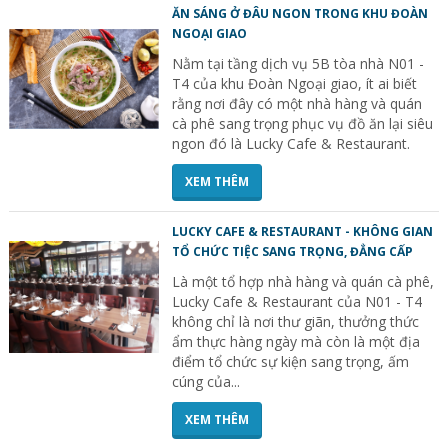
ĂN SÁNG Ở ĐÂU NGON TRONG KHU ĐOÀN
NGOẠI GIAO
Nằm tại tầng dịch vụ 5B tòa nhà N01 -
T4 của khu Đoàn Ngoại giao, ít ai biết
rằng nơi đây có một nhà hàng và quán
cà phê sang trọng phục vụ đồ ăn lại siêu
ngon đó là Lucky Cafe & Restaurant.
XEM THÊM
LUCKY CAFE & RESTAURANT - KHÔNG GIAN
TỔ CHỨC TIỆC SANG TRỌNG, ĐẲNG CẤP
Là một tổ hợp nhà hàng và quán cà phê,
Lucky Cafe & Restaurant của N01 - T4
không chỉ là nơi thư giãn, thưởng thức
ẩm thực hàng ngày mà còn là một địa
điểm tổ chức sự kiện sang trọng, ấm
cúng của...
XEM THÊM