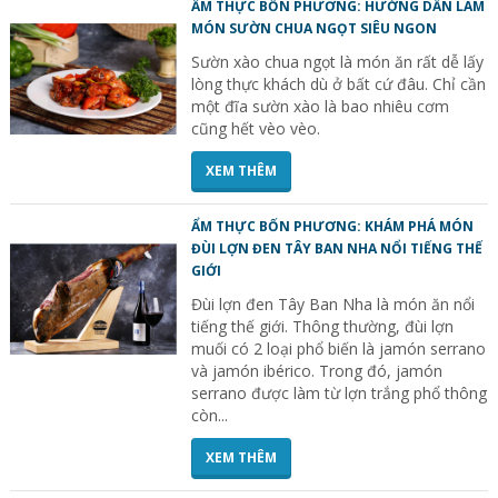
ẨM THỰC BỐN PHƯƠNG: HƯỚNG DẪN LÀM
MÓN SƯỜN CHUA NGỌT SIÊU NGON
Sườn xào chua ngọt là món ăn rất dễ lấy
lòng thực khách dù ở bất cứ đâu. Chỉ cần
một đĩa sườn xào là bao nhiêu cơm
cũng hết vèo vèo.
XEM THÊM
ẨM THỰC BỐN PHƯƠNG: KHÁM PHÁ MÓN
ĐÙI LỢN ĐEN TÂY BAN NHA NỔI TIẾNG THẾ
GIỚI
Đùi lợn đen Tây Ban Nha là món ăn nổi
tiếng thế giới. Thông thường, đùi lợn
muối có 2 loại phổ biến là jamón serrano
và jamón ibérico. Trong đó, jamón
serrano được làm từ lợn trắng phổ thông
còn...
XEM THÊM