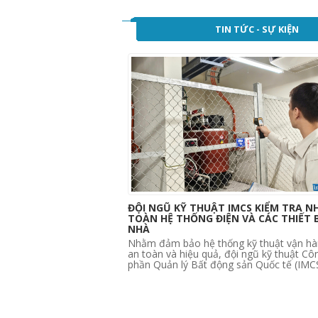
TIN TỨC - SỰ KIỆN
ĐỘI NGŨ KỸ THUẬT IMCS KIỂM TRA N
TOÀN HỆ THỐNG ĐIỆN VÀ CÁC THIẾT B
NHÀ
Nhằm đảm bảo hệ thống kỹ thuật vận hà
an toàn và hiệu quả, đội ngũ kỹ thuật Cô
phần Quản lý Bất động sản Quốc tế (IMCS)