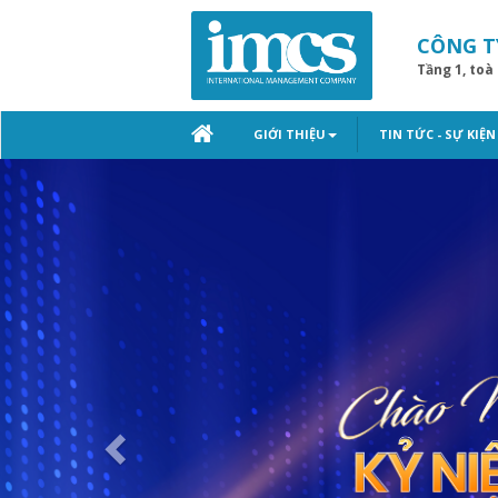
CÔNG T
Tầng 1, toà
GIỚI THIỆU
TIN TỨC - SỰ KIỆN
Previous