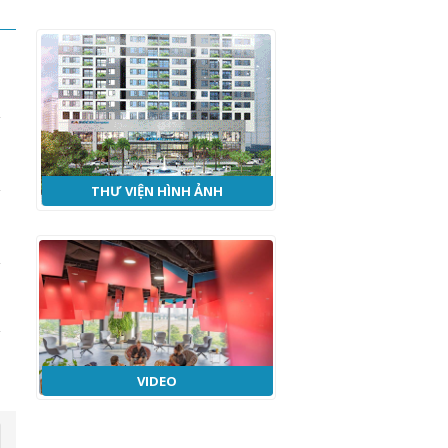
Á
THƯ VIỆN HÌNH ẢNH
VIDEO