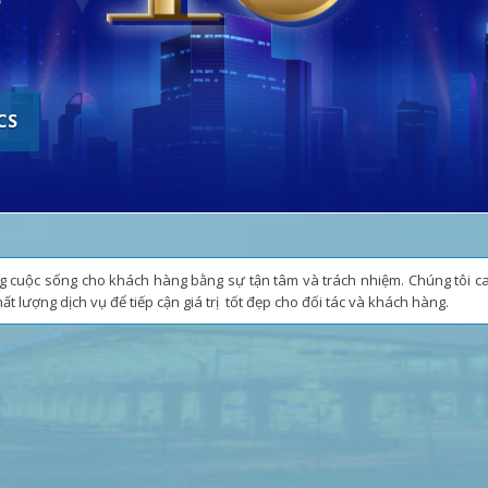
CS
 Uy tín
 cấp sản phẩm và dịch vụ với lòng chính trực, minh bạch và trách nhiệ
đối tác là kim chỉ nam trong quá trình xây dựng và phát triển Công ty
Chuyên nghiệp
sự tận tâm, chủ động, luôn sẵn sàng hỗ trợ cùng với tinh thần trách
khách hàng từ việc cải tiến quy trình, ứng dụng công nghệ hiện đại v
 & Bền vững
 triển sản phẩm dịch vụ với chất lượng cao, đồng thời tạo được sự ổ