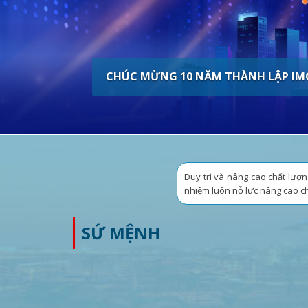
CHÚC MỪNG 10 NĂM THÀNH LẬP IM
1. Minh bạch &
ần trách
Chúng tôi cung
hàng cùng các 
GIÁ TRỊ CỐI LÕI
2. Tận tâm & 
Phục vụ bằng 
khác biệt cho 
3. Chất lượng
Hướng đến phát