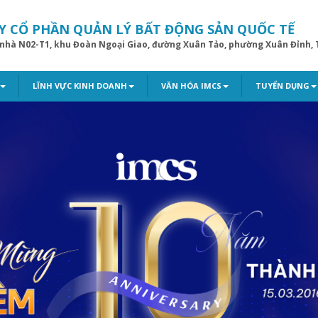
Y CỔ PHẦN QUẢN LÝ BẤT ĐỘNG SẢN QUỐC TẾ
 nhà N02-T1, khu Đoàn Ngoại Giao, đường Xuân Tảo, phường Xuân Đỉnh, 
LĨNH VỰC KINH DOANH
VĂN HÓA IMCS
TUYỂN DỤNG