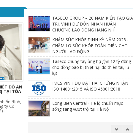
TASECO GROUP – 20 NĂM KIẾN TẠO GI
TRỊ, VINH DỰ ĐÓN NHẬN HUÂN
CHƯƠNG LAO ĐỘNG HẠNG NHÌ
KHÁM SỨC KHỎE ĐỊNH KỲ NĂM 2025 -
CHĂM LO SỨC KHỎE TOÀN DIỆN CHO
NGƯỜI LAO ĐỘNG
Taseco chung tay ủng hộ gần 12 tỷ đồng
cho đồng bào bị thiệt hại do thiên tai, lũ
lụt
IMCS VINH DỰ ĐẠT HAI CHỨNG NHẬN
ISO 14001:2015 VÀ ISO 45001:2018
HIỆT ĐỘ AN
Ị TẠI TÒA
Long Bien Central - Hé lộ chuẩn mực
sống sang vượt trội tại Hà Nội
nh ổn định,
ng ty Cổ
...
Long Bien Central - căn hộ hạng sang
theo phong cách resort cho giới tinh hoa