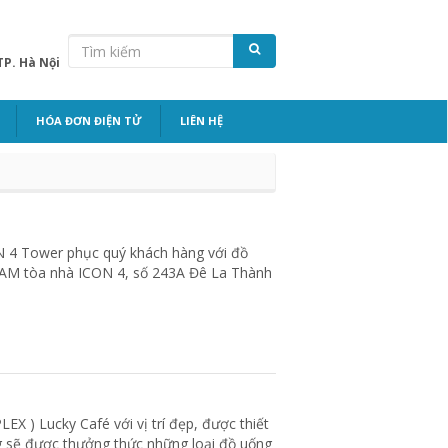
TP. Hà Nội
HÓA ĐƠN ĐIỆN TỬ
LIÊN HỆ
N 4 Tower phục quý khách hàng với đồ
g AM tòa nhà ICON 4, số 243A Đê La Thành
X ) Lucky Café với vị trí đẹp, được thiết
g sẽ được thưởng thức những loại đồ uống