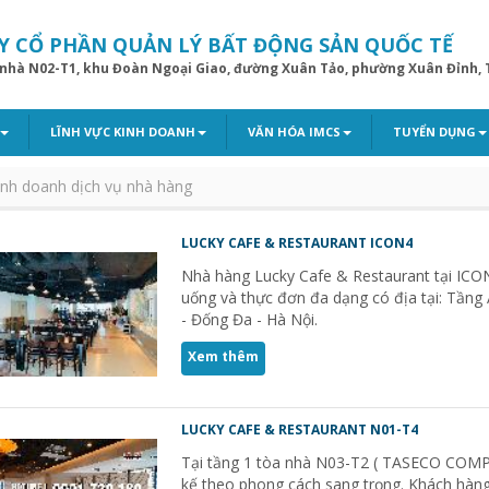
Y CỔ PHẦN QUẢN LÝ BẤT ĐỘNG SẢN QUỐC TẾ
 nhà N02-T1, khu Đoàn Ngoại Giao, đường Xuân Tảo, phường Xuân Đỉnh, 
LĨNH VỰC KINH DOANH
VĂN HÓA IMCS
TUYỂN DỤNG
inh doanh dịch vụ nhà hàng
LUCKY CAFE & RESTAURANT ICON4
Nhà hàng Lucky Cafe & Restaurant tại ICO
uống và thực đơn đa dạng có địa tại: Tần
- Đống Đa - Hà Nội.
Xem thêm
LUCKY CAFE & RESTAURANT N01-T4
Tại tầng 1 tòa nhà N03-T2 ( TASECO COMPLE
kế theo phong cách sang trọng. Khách hàn